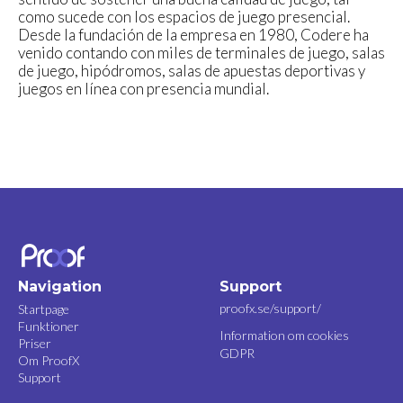
como sucede con los espacios de juego presencial.
Desde la fundación de la empresa en 1980, Codere ha
venido contando con miles de terminales de juego, salas
de juego, hipódromos, salas de apuestas deportivas y
juegos en línea con presencia mundial.
Navigation
Support
proofx.se/support/
Startpage
Funktioner
Information om cookies
Priser
GDPR
Om ProofX
Support