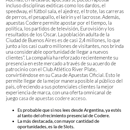
incluso disciplinas exóticas como los dardos, el
speedway, el fútbol sala, el ajedrez, el trote, las carreras
de perros, el pesapallo, el keirin y el lacrosse. Además,
apuestas Codere permite apostar por el tiempo, la
política, los partidos de televisión, Eurovisión y los
resultados de los Oscar. La población adulta de la
Ciudad de Buenos Aires es de casi 2,4 millones, lo que
junto a los casi cuatro millones de visitantes, nos brinda
una considerable oportunidad de llegar a nuevos
clientes”. La compañía ha reforzado recientemente su
presencia en este mercado a través de su acuerdo de
patrocinio con el Club Atlético River Plate,
convirtiéndose en su Casa de Apuestas Oficial. Esto le
permite llegar de la mejor manera posible al público del
país, ofreciendo a sus potenciales clientes la mejor
experiencia de marca, con una oferta omnicanal de
juego
casa de apuestas codere acceso
.
Es probable que si nos lees desde Argentina, ya estés
al tanto del ofrecimiento presencial de Codere.
La más destacada, con mayor cantidad de
oportunidades, es la de Slots.