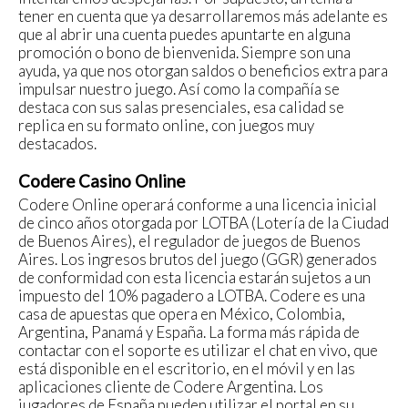
tener en cuenta que ya desarrollaremos más adelante es
que al abrir una cuenta puedes apuntarte en alguna
promoción o bono de bienvenida. Siempre son una
ayuda, ya que nos otorgan saldos o beneficios extra para
impulsar nuestro juego. Así como la compañía se
destaca con sus salas presenciales, esa calidad se
replica en su formato online, con juegos muy
destacados.
Codere Casino Online
Codere Online operará conforme a una licencia inicial
de cinco años otorgada por LOTBA (Lotería de la Ciudad
de Buenos Aires), el regulador de juegos de Buenos
Aires. Los ingresos brutos del juego (GGR) generados
de conformidad con esta licencia estarán sujetos a un
impuesto del 10% pagadero a LOTBA. Codere es una
casa de apuestas que opera en México, Colombia,
Argentina, Panamá y España. La forma más rápida de
contactar con el soporte es utilizar el chat en vivo, que
está disponible en el escritorio, en el móvil y en las
aplicaciones cliente de Codere Argentina. Los
jugadores de España pueden utilizar el portal en su