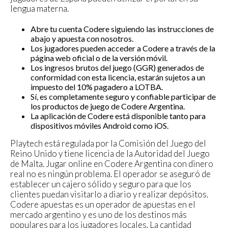
lengua materna.
Abre tu cuenta Codere siguiendo las instrucciones de
abajo y apuesta con nosotros.
Los jugadores pueden acceder a Codere a través de la
página web oficial o de la versión móvil.
Los ingresos brutos del juego (GGR) generados de
conformidad con esta licencia, estarán sujetos a un
impuesto del 10% pagadero a LOTBA.
Sí, es completamente seguro y confiable participar de
los productos de juego de Codere Argentina.
La aplicación de Codere está disponible tanto para
dispositivos móviles Android como iOS.
Playtech está regulada por la Comisión del Juego del
Reino Unido y tiene licencia de la Autoridad del Juego
de Malta. Jugar online en Codere Argentina con dinero
real no es ningún problema. El operador se aseguró de
establecer un cajero sólido y seguro para que los
clientes puedan visitarlo a diario y realizar depósitos.
Codere apuestas es un operador de apuestas en el
mercado argentino y es uno de los destinos más
populares para los jugadores locales. La cantidad