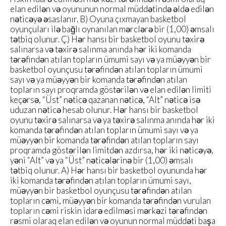
elan edilən və oyununun normal müddətində əldə edilən
nəticəyə əsaslanır. B) Oyuna çıxmayan basketbol
oyunçuları ilə bağlı oynanılan mərclərə bir (1,00) əmsalı
tətbiq olunur. Ç) Hər hansı bir basketbol oyunu təxirə
salınarsa və təxirə salınma anında hər iki komanda
tərəfindən atılan topların ümumi sayı və ya müəyyən bir
basketbol oyunçusu tərəfindən atılan topların ümumi
sayı və ya müəyyən bir komanda tərəfindən atılan
topların sayı proqramda göstərilən və elan edilən limiti
keçərsə, “Üst” nəticə qazanan nəticə, “Alt” nəticə isə
uduzan nəticə hesab olunur. Hər hansı bir basketbol
oyunu təxirə salınarsa və ya təxirə salınma anında hər iki
komanda tərəfindən atılan topların ümumi sayı və ya
müəyyən bir komanda tərəfindən atılan topların sayı
proqramda göstərilən limitdən azdırsa, hər iki nəticəyə,
yəni “Alt” və ya “Üst” nəticələrinə bir (1,00) əmsalı
tətbiq olunur. A) Hər hansı bir basketbol oyununda hər
iki komanda tərəfindən atılan topların ümumi sayı,
müəyyən bir basketbol oyunçusu tərəfindən atılan
topların cəmi, müəyyən bir komanda tərəfindən vurulan
topların cəmi riskin idarə edilməsi mərkəzi tərəfindən
rəsmi olaraq elan edilən və oyunun normal müddəti başa