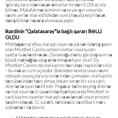
iştirakçılara ödəniləcək əmsallar birdən (1,00) az ola
bilməz. Mükafat mərasiminin və ya yarışın sonunda
rəsmi yerlər elan edildikdən sonra həyata keçiriləcək
dəyişikliklər nəzərə alınmayacaqdır.
İkardinin “Qalatasaray”la bağlı qərarı BƏLLİ
OLDU
Möhtəşəm qrafika, maraqlı oyun və yüksək ödəniş şansı
olan Mostbet Casino onlayn slotları oyunçuları
saatlarla əyləndirəcək. Oynamağa elə bu gün başlayın və
böyük məbləğdə uduş əldə etməyə hazır olun! Siz
Mostbet Casino-da real kazino təcrübəsi tapa bilərsiniz
– bu məkan sizin üçündür. Bukmeker kontorunun rəsmi
vebsaytı oyunçulara öz evlərindən çıxmadan, real kazino
təcrübəsindən həzz almaq imkanı verən bir sıra canlı
dilerlərlə oyun təklif edir. Peşəkar təlim keçmiş dilerlər
və real oyun tərzi sayəsində Azərbaycanda Mostbet-in
canlı kazino oyunları maraqlı və əyləncəli oyun prosesi
təqdim edəcək. O, sürətli, təhlükəsiz və etibarlı mərc
xidmətləri ilə tanınır.
C) İstənilən səbəbdən turnirdə iştirak etməyən