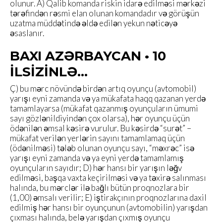
olunur. A) Qalib komanda riskin idarə edilməsi mərkəzi
tərəfindən rəsmi elan olunan komandadır və görüşün
uzatma müddətində əldə edilən yekun nəticəyə
əsaslanır.
BAXI AZƏRBAYCAN • 10
İLSİZİNLƏ…
Ç) bu mərc növündə birdən artıq oyunçu (avtomobil)
yarışı eyni zamanda və ya mükafata haqq qazanan yerdə
tamamlayarsa (mükafat qazanmış oyunçuların ümumi
sayı gözlənildiyindən çox olarsa), hər oyunçu üçün
ödənilən əmsal kəsirə vurulur. Bu kəsirdə “surət” –
mükafat verilən yerlərin sayını tamamlamaq üçün
(ödənilməsi) tələb olunan oyunçu sayı, “məxrəc” isə
yarışı eyni zamanda və ya eyni yerdə tamamlamış
oyunçuların sayıdır; D) hər hansı bir yarışın ləğv
edilməsi, başqa vaxta keçirilməsi və ya təxirə salınması
halında, bu mərclər ilə bağlı bütün proqnozlara bir
(1,00) əmsalı verilir; E) iştirakçının proqnozlarına daxil
edilmiş hər hansı bir oyunçunun (avtomobilin) yarışdan
çıxması halında, belə yarışdan çıxmış oyunçu