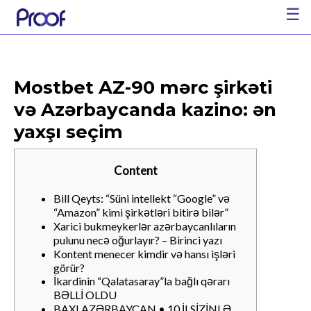
☰
Mostbet AZ-90 mərc şirkəti
və Azərbaycanda kazino: ən
yaxşı seçim
Content
Bill Qeyts: “Süni intellekt “Google” və
“Amazon” kimi şirkətləri bitirə bilər”
Xarici bukmeykerlər azərbaycanlıların
pulunu necə oğurlayır? – Birinci yazı
Kontent menecer kimdir və hansı işləri
görür?
İkardinin “Qalatasaray”la bağlı qərarı
BƏLLİ OLDU
BAXI AZƏRBAYCAN • 10 İLSİZİNLƏ…