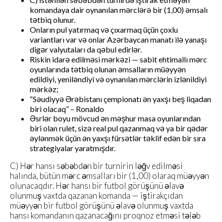
komandaya dair oynanılan mərclərə bir (1,00) əmsalı
tətbiq olunur.
Onların pul yatırmaq və çıxarmaq üçün çoxlu
variantları var və onlar Azərbaycan manatı ilə yanaşı
digər valyutaları da qəbul edirlər.
Riskin idarə edilməsi mərkəzi — sabit ehtimallı mərc
oyunlarında tətbiq olunan əmsalların müəyyən
edildiyi, yeniləndiyi və oynanılan mərclərin izlənildiyi
mərkəz;
“Səudiyyə Ərəbistanı çempionatı ən yaxşı beş liqadan
biri olacaq” – Ronaldo
Əsrlər boyu mövcud ən məşhur masa oyunlarından
biri olan rulet, sizə real pul qazanmaq və ya bir qədər
əylənmək üçün ən yaxşı fürsətlər təklif edən bir sıra
strategiyalar yaratmışdır.
C) Hər hansı səbəbdən bir turnirin ləğv edilməsi
halında, bütün mərc əmsalları bir (1,00) olaraq müəyyən
olunacaqdır. Hər hansı bir futbol görüşünü əlavə
olunmuş vaxtda qazanan komanda — iştirakçıdan
müəyyən bir futbol görüşünü əlavə olunmuş vaxtda
hansı komandanın qazanacağını proqnoz etməsi tələb